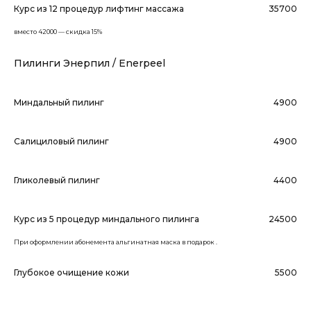
Курс из 12 процедур лифтинг массажа
35700
вместо 42000 — скидка 15%
Пилинги Энерпил / Enerpeel
Миндальный пилинг
4900
Салициловый пилинг
4900
Гликолевый пилинг
4400
Курс из 5 процедур миндального пилинга
24500
При оформлении абонемента альгинатная маска в подарок .
Глубокое очищение кожи
5500