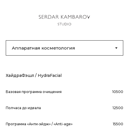
ХайдраФэшл / HydraFacial
Базовая программа очищения
10500
Полчаса до идеала
12500
Программа «Анти-эйдж» / «Anti-age»
15500