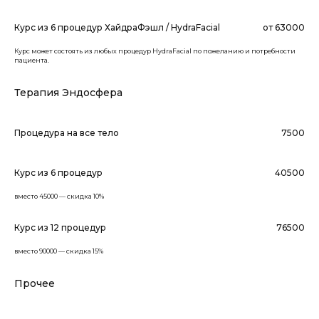
Курс из 6 процедур ХайдраФэшл / HydraFacial
от 63000
Курс может состоять из любых процедур HydraFacial по пожеланию и потребности
пациента.
Терапия Эндосфера
Процедура на все тело
7500
Курс из 6 процедур
40500
вместо 45000 — скидка 10%
Курс из 12 процедур
76500
вместо 90000 — скидка 15%
Прочее