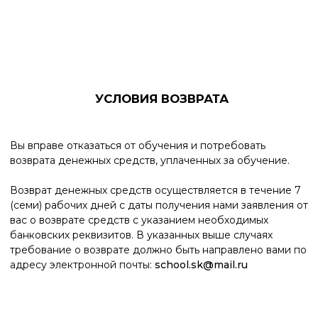
Башкирском отделении №8598 ПАО Сбербанк, к/с
30101810300000000601, БИК 048073601
О СЕРДАРЕ
Биография
Портфолио
Контакты
ПРОЕКТЫ
Студии
Косметология
Школа
Марафоны