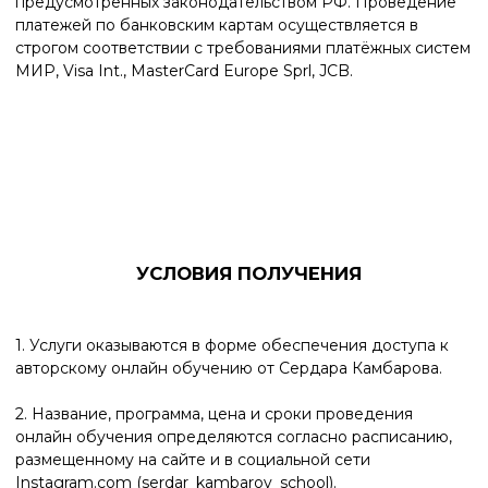
Instagram.com и чаты WhatsApp/Telegram)
4. В течение обучения участники имеют возможность
наблюдать специально записанные уроки лектора и
слышать соответствующее выступление. В ходе
обучения участники имеют возможность задавать
вопросы лектору посредством комментариев и
сообщений в специальном созданном чате
(WhatsApp/Telegram). Ответы на все оставленные в чате
вопросы нами не гарантируется.
5. Запись проведенного обучения предоставляется
посредством возможности использования на
соответствующую интернет-страницу на срок 14
(четырнадцать) календарных дней без дополнительных
доплат.
УСЛОВИЯ ВОЗВРАТА
Вы вправе отказаться от обучения и потребовать
возврата денежных средств, уплаченных за обучение.
Возврат денежных средств осуществляется в течение 7