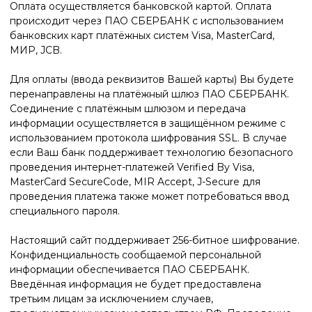
Конфиденциальность сообщаемой персональной
информации обеспечивается ПАО СБЕРБАНК.
Введённая информация не будет предоставлена
третьим лицам за исключением случаев,
предусмотренных законодательством РФ. Проведение
платежей по банковским картам осуществляется в
строгом соответствии с требованиями платёжных систем
МИР, Visa Int., MasterCard Europe Sprl, JCB.
УСЛОВИЯ ПОЛУЧЕНИЯ
1. Услуги оказываются в форме обеспечения доступа к
авторскому онлайн обучению от Сердара Камбарова.
2. Название, программа, цена и сроки проведения
онлайн обучения определяются согласно расписанию,
размещенному на сайте и в социальной сети
Instagram.com (serdar_kambarov_school).
3. При условии подтверждения оплаты участник
включается в список участников онлайн обучения
(включаются в специально созданную группу в