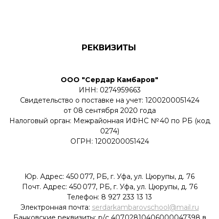
Мастер классы
Магазин
INSTAGRAM
serdar kambarov
sk studio moscow
sk studio ufa
sk studio cosmetology
sk studio school
sk studio marathons
sk studio store