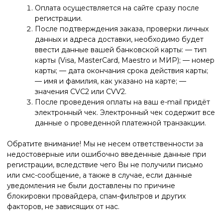
значения CVC2 или CVV2.
После проведения оплаты на ваш e-mail придёт
электронный чек. Электронный чек содержит все
данные о проведенной платежной транзакции.
Обратите внимание! Мы не несем ответственности за
недостоверные или ошибочно введенные данные при
регистрации, вследствие чего Вы не получили письмо
или смс-сообщение, а также в случае, если данные
уведомления не были доставлены по причине
блокировки провайдера, спам-фильтров и других
факторов, не зависящих от нас.
Оплата осуществляется банковской картой. Оплата
происходит через ПАО СБЕРБАНК с использованием
банковских карт платёжных систем Visa, MasterCard,
МИР, JCB.
Для оплаты (ввода реквизитов Вашей карты) Вы будете
перенаправлены на платёжный шлюз ПАО СБЕРБАНК.
Соединение с платёжным шлюзом и передача
информации осуществляется в защищённом режиме с
использованием протокола шифрования SSL. В случае
если Ваш банк поддерживает технологию безопасного
проведения интернет-платежей Verified By Visa,
MasterCard SecureCode, MIR Accept, J-Secure для
проведения платежа также может потребоваться ввод
специального пароля.
Настоящий сайт поддерживает 256-битное шифрование.