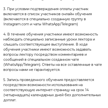
(семи) рабочих дней с даты получения нами заявления от
вас о возврате средств с указанием необходимых
банковских реквизитов. В указанных выше случаях
требование о возврате должно быть направлено вами по
адресу электронной почты:
school.sk@mail.ru
РЕКВИЗИТЫ
ООО "Сердар Камбаров"
ИНН: 0274959663
Свидетельство о поставке на учет: 1200200051424
от 08 сентября 2020 года
Налоговый орган: Межрайонная ИФНС № 40 по РБ (код
0274)
ОГРН: 1200200051424
Юр. Адрес: 450 077, РБ, г. Уфа, ул. Цюрупы, д. 76
Почт. Адрес: 450 077, РБ, г. Уфа, ул. Цюрупы, д. 76
Телефон: 8 927 233 13 13
Электронная почта:
serdarkambarovschool@mail.ru
Банковские реквизиты: р/с 40702810406000047398 в