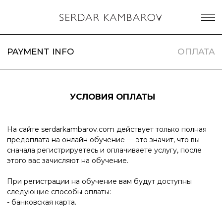
PAYMENT INFO
ОПЛАТА
УСЛОВИЯ ОПЛАТЫ
На сайте serdarkambarov.com действует только полная
предоплата на онлайн обучение — это значит, что вы
сначала регистрируетесь и оплачиваете услугу, после
этого вас зачисляют на обучение.
При регистрации на обучение вам будут доступны
следующие способы оплаты:
- банковская карта.
Оплата осуществляется на сайте сразу после
регистрации.
После подтверждения заказа, проверки личных
данных и адреса доставки, необходимо будет
ввести данные вашей банковской карты: — тип
карты (Visa, MasterCard, Maestro и МИР); — номер
карты; — дата окончания срока действия карты;
— имя и фамилия, как указано на карте; —